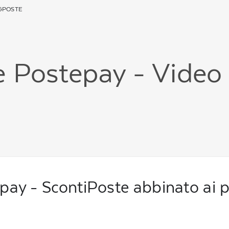
GPOSTE
e Postepay - Video 
epay - ScontiPoste abbinato ai