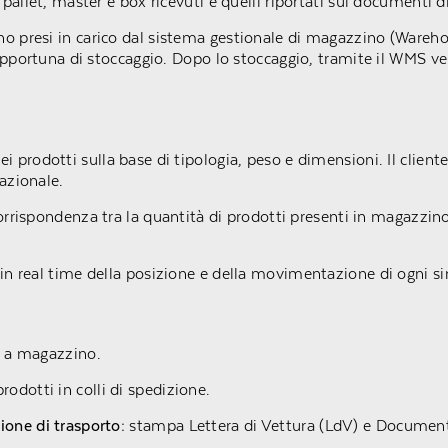
 pallet, master e box ricevuti e quelli riportati sui document
gono presi in carico dal sistema gestionale di magazzino (Wa
 opportuna di stoccaggio. Dopo lo stoccaggio, tramite il WMS v
.
 prodotti sulla base di tipologia, peso e dimensioni. Il cliente
nazionale.
corrispondenza tra la quantità di prodotti presenti in magazzino 
 in real time della posizione e della movimentazione di ogni si
e a magazzino.
dotti in colli di spedizione.
one di trasporto:
stampa Lettera di Vettura (LdV) e Documenti