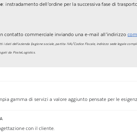
ne
: instradamento dell’ordine per la successiva fase di trasport
un contatto commerciale inviando una e-mail all’indirizzo
comm
tti i dati dell’azienda (ragione sociale, partita IVA/Codice Fiscale, indirizzo sede legale compl
ogati da PosteLogistics.
ampia gamma di servizi a valore aggiunto pensate per le esigenze
TA
gettazione con il cliente.