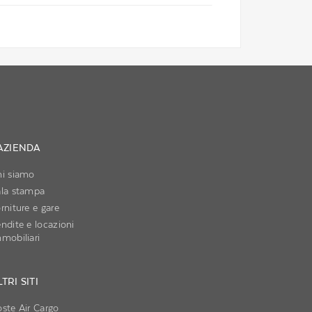
'AZIENDA
hi siamo
ala stampa
rniture e gare
ndite e locazioni
mobiliari
TRI SITI
ste Air Cargo