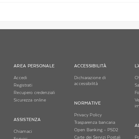
AREA PERSONALE
ACCESSIBILITÀ
L
Accedi
Dichiarazione di
C
accessibilità
i
Registrati
S
Recupero credenziali
Fo
Sicurezza online
Ve
NORMATIVE
im
Privacy Policy
ASSISTENZA
Trasparenza bancaria
AL
Open Banking - PSD2
Chiamaci
Carte dei Servizi Postali
Po
Scrivici