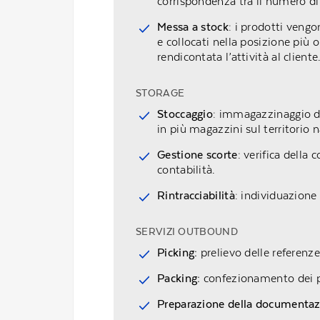
corrispondenza tra il numero di
Messa a stock
: i prodotti ven
e collocati nella posizione più
rendicontata l’attività al cliente
STORAGE
Stoccaggio
: immagazzinaggio dei
in più magazzini sul territorio 
Gestione scorte
: verifica della 
contabilità.
Rintracciabilità
: individuazione
SERVIZI OUTBOUND
Picking:
prelievo delle referenz
Packing:
confezionamento dei pro
Preparazione della documentazi