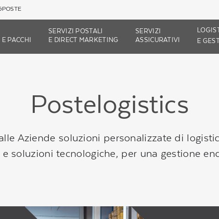
GPOSTE
LOGIS
SERVIZI POSTALI
SERVIZI
 E PACCHI
E DIRECT
MARKETING
ASSICURATIVI
E GES
Postelogistics
le Aziende soluzioni personalizzate di logistica
 e soluzioni tecnologiche, per una gestione end