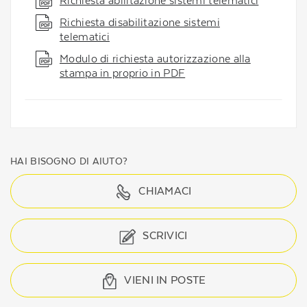
Richiesta abilitazione sistemi telematici
Richiesta disabilitazione sistemi
telematici
Modulo di richiesta autorizzazione alla
stampa in proprio in PDF
HAI BISOGNO DI AIUTO?
CHIAMACI
SCRIVICI
VIENI IN POSTE