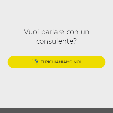
Vuoi parlare con un
consulente?
TI RICHIAMIAMO NOI
Regione