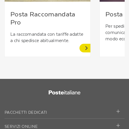
Posta Raccomandata
Posta O
Pro
Per spedire
comunicazio
La raccomandata con tariffe adatte
modo econ
a chi spedisce abitualmente.
PACCHETTI DEDICATI
SERVIZI ONLINE