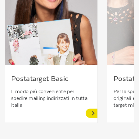
Postatarget Basic
Postata
Il modo più conveniente per
Per la sped
spedire mailing indirizzati in tutta
originali e c
Italia.
target mirat