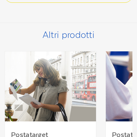
Altri prodotti
Postatarget
Postata