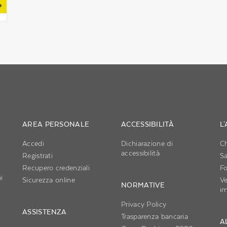
AREA PERSONALE
ACCESSIBILITÀ
L
Accedi
Dichiarazione di
C
accessibilità
Registrati
S
Recupero credenziali
Fo
i
Sicurezza online
Ve
NORMATIVE
im
Privacy Policy
ASSISTENZA
Trasparenza bancaria
AL