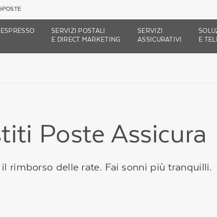
GPOSTE
 ESPRESSO
SERVIZI POSTALI
SERVIZI
SOLUZ
E DIRECT MARKETING
ASSICURATIVI
E TE
titi Poste Assicura
il rimborso delle rate. Fai sonni più tranquilli.