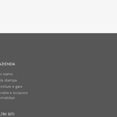
'AZIENDA
hi siamo
ala stampa
rniture e gare
ndite e locazioni
mobiliari
TRI SITI