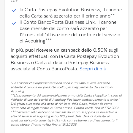
con:
la Carta Postepay Evolution Business, il canone
della Carta sarà azzerato per il primo anno**
il Conto BancoPosta Business Link, il canone
base mensile del conto sarà azzerato per
12 mesi dall’attivazione del conto e del servizio
di Acquiring***
In più,
puoi ricevere un cashback dello 0,50%
sugli
acquisti effettuati con la Carta Postepay Evolution
Business o Carta di debito Postepay Business
associata al Conto BancoPosta.
Scopri di più
*Le scontistiche rappresentate non sono cumulabili e verrà azzerato
soltanto il canone del prodotto scelto per il regolamento del servizio di
Acquiring.
**L’azzeramento del canone del primo anno della Carta si applica in caso di
richiesta di uno dei servizi di Acquiring Postepay contestualmente o entro i
120 giorni successivi alla data di richiesta della Carta, indicando come
strumento di regolamento la Carta stessa. Promo valida fino al 31.12.2026
***L’azzeramento del canone mensile del conto si applica se hai attivo o
attivi il servizio di Acquiring entro 120 giorni dalla data di richiesta di
apertura del conto corrente, indicando come strumento di regolamento Il
conto stesso. Promo valida fino al 15.12.2026.