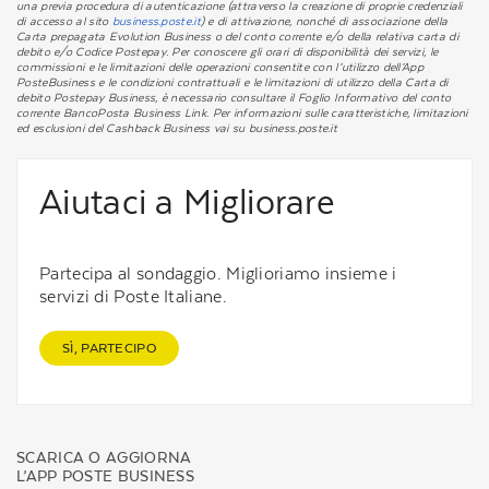
una previa procedura di autenticazione (attraverso la creazione di proprie credenziali
di accesso al sito
business.poste.it
) e di attivazione, nonché di associazione della
Carta prepagata Evolution Business o del conto corrente e/o della relativa carta di
debito e/o Codice Postepay. Per conoscere gli orari di disponibilità dei servizi, le
commissioni e le limitazioni delle operazioni consentite con l’utilizzo dell’App
PosteBusiness e le condizioni contrattuali e le limitazioni di utilizzo della Carta di
debito Postepay Business, è necessario consultare il Foglio Informativo del conto
corrente BancoPosta Business Link. Per informazioni sulle caratteristiche, limitazioni
ed esclusioni del Cashback Business vai su business.poste.it
Aiutaci a Migliorare
Partecipa al sondaggio. Miglioriamo insieme i
servizi di Poste Italiane.
SÌ, PARTECIPO
SCARICA O AGGIORNA
L’APP POSTE BUSINESS