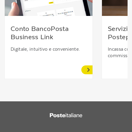
Conto BancoPosta
Servizi
Business Link
Postep
Digitale, intuitivo e conveniente.
Incassa co
commission