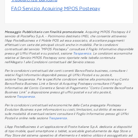
FAQ Servizio Acquiring MPOS Postepay
Messaggio Pubblicitario con finalità promozionale
. Acquiring MPOS Postepay è il
servizio di PostePay S.p.A. - Patrimonio destinato IMEL che consente attraverso
l’App PosteBusiness e il Mobile POS ad essa associato, di accettare pagamenti
effettuati con carte dei principali circuiti anche in mobilità. Per le condizioni
contrattuali del servizio "MPOS Postepay" consultare il Foglio Informativo disponibile
presso gli Uffici Postali e su poste.it, sezione
Trasparenza
. Le condizioni economiche
relative al Servizio MPOS Postepay sono riportate nella tabella contenuta
nell’Allegato 1 alle Condizioni contrattuali del Servizio stesso.
Per le condizioni contrattuali dei conti correnti BancoPosta business, consultare i
relativi Fogli Informativi disponibili presso gli Uffici Postali e su poste.it,
sezione Trasparenza. Per le specifiche condizioni relative alla promozione su Conto
BancoPosta Business Link e Servizi di Acquiring Postepay consultare il Foglio
Informativo del Conto Corrente e Servizi di Pagamento "Conto Corrente BancoPosta
Business Link" a disposizione presso gli uffici postali e sul sito poste.it,
sezione
Trasparenza
.
Per le condizioni contrattuali ed economiche della Carta prepagata Postepay
Evolution Business e per informazioni su costi, limitazioni, sul diritto di recesso e
sulle modalità di eventuali reclami consultare il Foglio Informativo presso gli Uffici
Postali e online nella sezione
Trasparenza
.
L’App PosteBusiness è un’applicazione di Poste Italiane S.p.A. dedicata ai dispositivi
di tipo mobile, quali smartphone o tablet, scaricabile gratuitamente da App Store o
Play Store del sistema operativo di riferimento e il relativo utilizzo è assoggettato ad