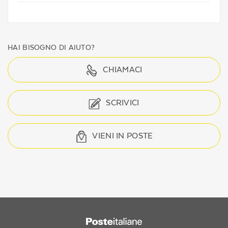
HAI BISOGNO DI AIUTO?
CHIAMACI
SCRIVICI
VIENI IN POSTE
Regione
footer
della