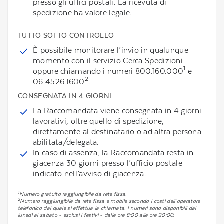
presso gli uffici postali. La ricevuta di
spedizione ha valore legale.
TUTTO SOTTO CONTROLLO
È possibile monitorare l’invio in qualunque
momento con il servizio Cerca Spedizioni
1
oppure chiamando i numeri 800.160.000
e
2
06.4526.1600
.
CONSEGNATA IN 4 GIORNI
La Raccomandata viene consegnata in 4 giorni
lavorativi, oltre quello di spedizione,
direttamente al destinatario o ad altra persona
abilitata/delegata.
In caso di assenza, la Raccomandata resta in
giacenza 30 giorni presso l’ufficio postale
indicato nell’avviso di giacenza.
1
Numero gratuito raggiungibile da rete fissa.
2
Numero raggiungibile da rete fissa e mobile secondo i costi dell’operatore
telefonico dal quale si effettua la chiamata. I numeri sono disponibili dal
lunedì al sabato - esclusi i festivi - dalle ore 8:00 alle ore 20:00.