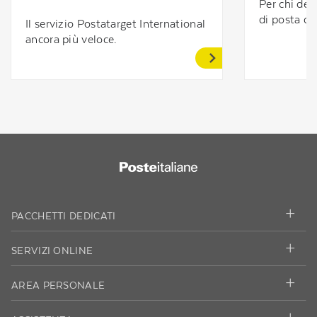
Per chi dev
di posta co
Il servizio Postatarget International
ancora più veloce.
PACCHETTI DEDICATI
SERVIZI ONLINE
AREA PERSONALE